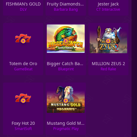
FISHMAN’s GOLD
Fruity Diamonds Hold and Spin
Jester Jack
DLV
Barbara Bang
CT Interactive
Totem de Oro
Bigger Catch Bass Fishing
MILLION ZEUS 2
GameBeat
Blueprint
Red Rake
Foxy Hot 20
Mustang Gold Megaways
SmartSoft
Pragmatic Play