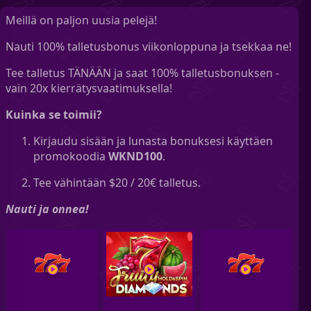
Meillä on paljon uusia pelejä!
Nauti 100% talletusbonus viikonloppuna ja tsekkaa ne!
Tee talletus TÄNÄÄN ja saat 100% talletusbonuksen -
vain 20x kierrätysvaatimuksella!
Kuinka se toimii?
Kirjaudu sisään ja lunasta bonuksesi käyttäen
promokoodia
WKND100
.
Tee vähintään $20 / 20€ talletus.
Nauti ja onnea!