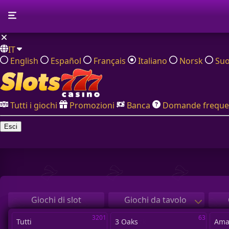
IT
English
Español
Français
Italiano
Norsk
Su
Tutti i giochi
Promozioni
Banca
Domande freque
Esci
Giochi di slot
Giochi da tavolo
3201
63
Tutti
Tutti
Tutti
Blackjack
3 Oaks
Roul
Ama