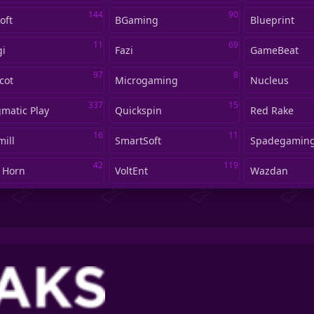
144
90
oft
BGaming
Blueprint
11
69
gi
Fazi
GameBeat
97
8
cot
Microgaming
Nucleus
337
15
matic Play
Quickspin
Red Rake
16
11
mill
SmartSoft
Spadegamin
42
119
 Horn
VoltEnt
Wazdan