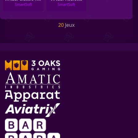
SmartSoft
SmartSoft
20
Jeux