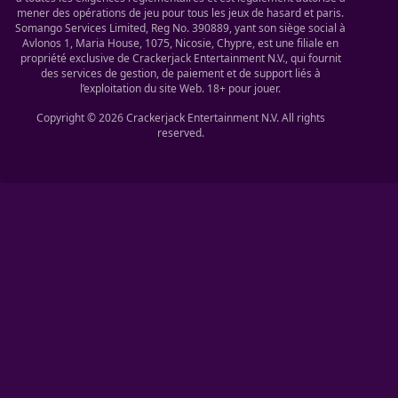
mener des opérations de jeu pour tous les jeux de hasard et paris.
Somango Services Limited, Reg No. 390889, yant son siège social à
Avlonos 1, Maria House, 1075, Nicosie, Chypre, est une filiale en
propriété exclusive de Crackerjack Entertainment N.V., qui fournit
des services de gestion, de paiement et de support liés à
l’exploitation du site Web. 18+ pour jouer.
Copyright © 2026 Crackerjack Entertainment N.V. All rights
reserved.