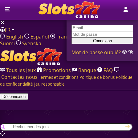
FR
English
Español
Français
Italiano
Norsk
Connexion
Suomi
Svenska
Mot de passe oublié?
Tous les jeux
Promotions
Banque
FAQ
Contactez nous
Termes et conditions
Politique de bonus
Politique
de confidentialité
Jeu responsable
Déconnexion