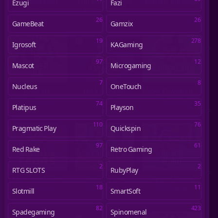
Football Grid
Full Moon Magic
Golden Antelope
Ezugi
Fazi
BetGames
Belatra Games
Igrosoft
26
26
GameBeat
Gamzix
19
278
Igrosoft
KAGaming
97
12
Mascot
Microgaming
7
8
Nucleus
OneTouch
Joker Ra
Luck & Magic
Lucky Cloverland Dice
Endorphina
BGaming
Endorphina
74
35
Platipus
Playson
110
76
Pragmatic Play
Quickspin
97
61
Red Rake
Retro Gaming
2
2
RTG SLOTS
RubyPlay
Multistar Fruits
Radiant City
Repair Robot
18
11
Endorphina
KAGaming
KAGaming
Slotmill
SmartSoft
82
423
Spadegaming
Spinomenal