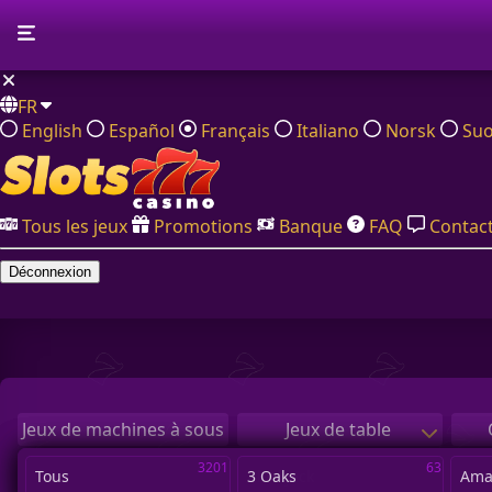
FR
English
Español
Français
Italiano
Norsk
Su
Tous les jeux
Promotions
Banque
FAQ
Contact
Déconnexion
Jeux de machines à sous
Jeux de table
3201
63
Tous
Tous
Tous
Blackjack
3 Oaks
Roul
Ama