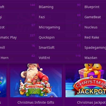
144
90
oft
BGaming
Blueprint
11
69
gi
Fazi
GameBeat
97
8
cot
Microgaming
Nucleus
337
15
matic Play
Quickspin
Red Rake
Aviator
Big Catch Bass Fish
Spribe
Blueprint
16
11
mill
SmartSoft
Spadegamin
42
119
 Horn
VoltEnt
Wazdan
s
Christmas Infinite Gifts
Christmas Jackpot