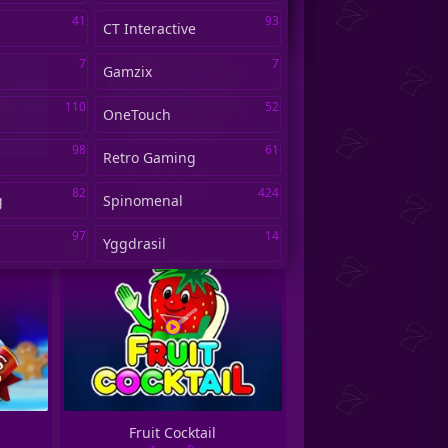
41
93
CT Interactive
7
7
Gamzix
110
52
OneTouch
98
61
Retro Gaming
ing
Book of Santa
Endorphina
82
424
g
Spinomenal
97
14
Yggdrasil
Fruit Cocktail