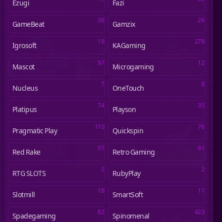
40 Treasures
5x Cherry Party
African Magic
Ezugi
Fazi
CT Interactive
CT Interactive
CT Interactive
26
26
GameBeat
Gamzix
19
278
Igrosoft
KAGaming
97
12
Mascot
Microgaming
7
8
Nucleus
OneTouch
Alaska Wild
Amazons Spear
American Gigolo
CT Interactive
CT Interactive
CT Interactive
74
35
Platipus
Playson
110
76
Pragmatic Play
Quickspin
97
61
Red Rake
Retro Gaming
2
2
RTG SLOTS
RubyPlay
Australian Magic
Aztec Empress
Banana Merge
CT Interactive
CT Interactive
CT Interactive
18
11
Slotmill
SmartSoft
82
423
Spadegaming
Spinomenal