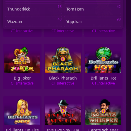
13
42
Thunderkick
Tom Horn
43
98
Wazdan
Yggdrasil
Banana Party
Bavarian Forest
Beetle Star
CT Interactive
CT Interactive
CT Interactive
Big Joker
Black Pharaoh
Brilliants Hot
CT Interactive
CT Interactive
CT Interactive
Brilliants On Fire
Bye Bye Spy Guy
Carats Whisper