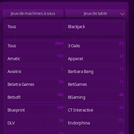
Jeux de machines à sous
Jeux de table
Casino en direct
Nouveaux jeux
Tous
Tous
Blackjack
Jeux populaires
Fournisseurs
Roulette
Poker
2824
63
Tous
3 Oaks
Keno
Baccarat
152
32
Amatic
Apparat
Bingo
Jeux de cartes
1
71
Aviatrix
Barbara Bang
10 Fruitata Wins
20 Star Party
40 Shining jewels
94
11
Belatra Games
BetGames
CT Interactive
CT Interactive
CT Interactive
140
48
Betsoft
BGaming
109
93
Blueprint
CT Interactive
98
172
DLV
Endorphina
11
69