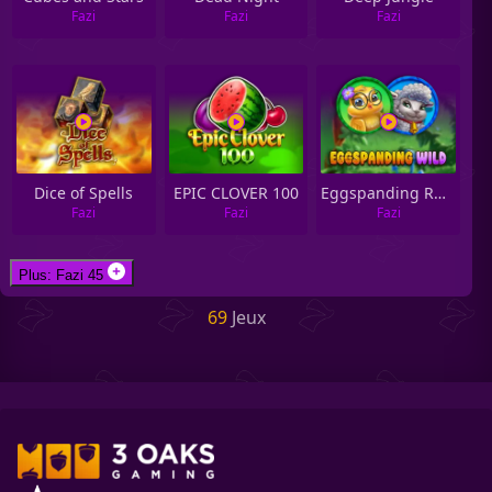
Fazi
Fazi
Fazi
Dice of Spells
EPIC CLOVER 100
Eggspanding Rush
Fazi
Fazi
Fazi
Plus:
Fazi
45
69
Jeux