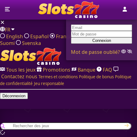
FR
English
Español
Français
Italiano
Norsk
Connexion
Suomi
Svenska
Mot de passe oublié?
Tous les jeux
Promotions
Banque
FAQ
Contactez nous
Termes et conditions
Politique de bonus
Politique
de confidentialité
Jeu responsable
Déconnexion