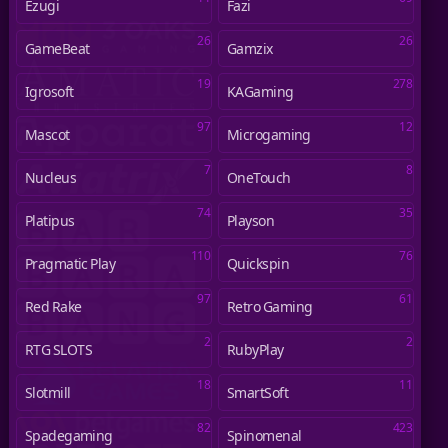
Ezugi
Fazi
26
26
GameBeat
Gamzix
19
278
Igrosoft
KAGaming
97
12
Mascot
Microgaming
7
8
Nucleus
OneTouch
74
35
Platipus
Playson
110
76
Pragmatic Play
Quickspin
97
61
Red Rake
Retro Gaming
2
2
RTG SLOTS
RubyPlay
18
11
Slotmill
SmartSoft
82
423
Spadegaming
Spinomenal