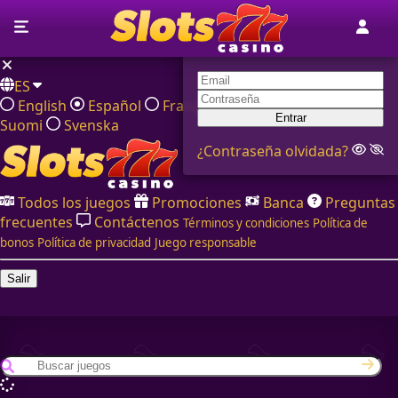
ES
English
Español
Français
Italiano
Norsk
Entrar
Suomi
Svenska
¿Contraseña olvidada?
Todos los juegos
Promociones
Banca
Preguntas
frecuentes
Contáctenos
Términos y condiciones
Política de
bonos
Política de privacidad
Juego responsable
Salir