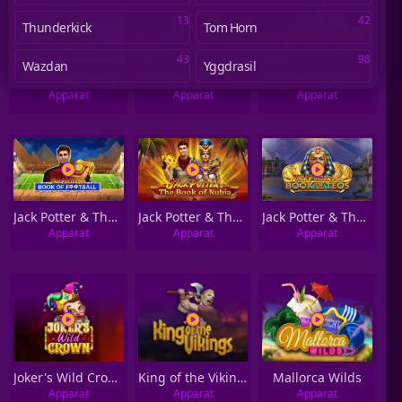
13
42
Thunderkick
Tom Horn
43
98
Wazdan
Yggdrasil
Garden Gnomes
Jack Potter & The Book of Dynasties
Jack Potter & The Book of Dynasties 6
Apparat
Apparat
Apparat
Jack Potter & The Book of Football
Jack Potter & The Book of Nubia
Jack Potter & The Book of Teos
Apparat
Apparat
Apparat
Joker's Wild Crown - Diamond Treasures
King of the Vikings
Mallorca Wilds
Apparat
Apparat
Apparat