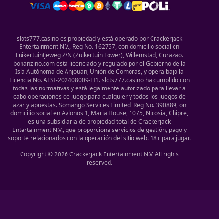
slots777.casino es propiedad y está operado por Crackerjack
Entertainment N.V., Reg No. 162757, con domicilio social en
Luikertuintjeweg Z/N (Zuikertuin Tower), Willemstad, Curazao.
bonanzino.com está licenciado y regulado por el Gobierno de la
Isla Autónoma de Anjouan, Unión de Comoras, y opera bajo la
Licencia No. ALSI-202408009-FI1. slots777.casino ha cumplido con
todas las normativas y está legalmente autorizado para llevar a
cabo operaciones de juego para cualquier y todos los juegos de
azar y apuestas. Somango Services Limited, Reg No. 390889, on
domicilio social en Avlonos 1, Maria House, 1075, Nicosia, Chipre,
es una subsidiaria de propiedad total de Crackerjack
Entertainment N.V., que proporciona servicios de gestión, pago y
soporte relacionados con la operación del sitio web. 18+ para jugar.
Copyright © 2026 Crackerjack Entertainment N.V. All rights
reserved.