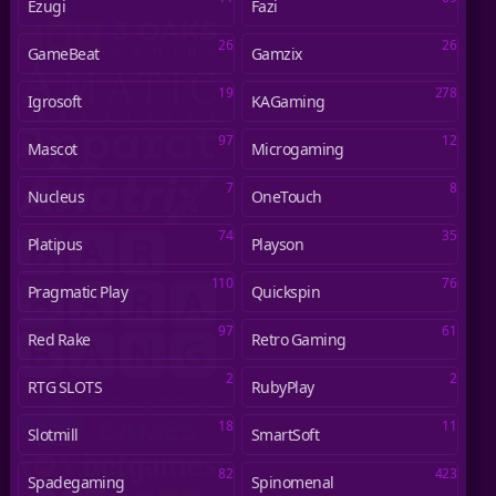
Ezugi
Fazi
26
26
GameBeat
Gamzix
19
278
Igrosoft
KAGaming
97
12
Mascot
Microgaming
7
8
Nucleus
OneTouch
74
35
Platipus
Playson
110
76
Pragmatic Play
Quickspin
97
61
Red Rake
Retro Gaming
2
2
RTG SLOTS
RubyPlay
18
11
Slotmill
SmartSoft
82
423
Spadegaming
Spinomenal