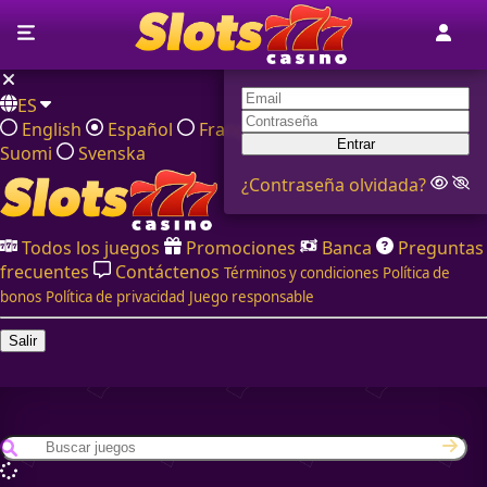
ES
English
Español
Français
Italiano
Norsk
Entrar
Suomi
Svenska
¿Contraseña olvidada?
Todos los juegos
Promociones
Banca
Preguntas
frecuentes
Contáctenos
Términos y condiciones
Política de
bonos
Política de privacidad
Juego responsable
Salir