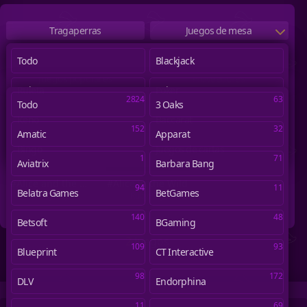
Tragaperras
Juegos de mesa
Casino en vivo
Nuevos juegos
Todo
Todo
Blackjack
Juegos populares
Proveedores
Ruleta
Poker
2824
63
Todo
3 Oaks
Keno
Baccarat
152
32
Amatic
Apparat
Bingo
Juegos de cartas
1
71
Aviatrix
Barbara Bang
#Alice and the Mad Respin Party
#Alice in the Wild
94
11
Belatra Games
BetGames
RubyPlay
RubyPlay
140
48
Betsoft
BGaming
2
Juegos
109
93
Blueprint
CT Interactive
98
172
DLV
Endorphina
11
69