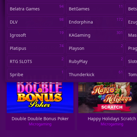
94
11
Bingo
Belatra Games
Juegos de cartas
BetGames
Bets
98
172
DLV
Endorphina
Ezu
19
301
Igrosoft
KAGaming
Mas
74
2
Aces and Faces Poker
Beach Babes
Platipus
Playson
Prag
Microgaming
Microgaming
2
2
RTG SLOTS
RubyPlay
Slot
1
61
Spribe
Thunderkick
Tom
Double Double Bonus Poker
Happy Holidays Scratch
Microgaming
Microgaming