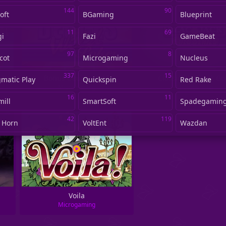
144
90
oft
BGaming
Blueprint
11
69
gi
Fazi
GameBeat
97
8
cot
Microgaming
Nucleus
337
15
Bonus Deuces Wild
Classic Blackjack Go
matic Play
Quickspin
Red Rake
Microgaming
Microgaming
16
11
mill
SmartSoft
Spadegamin
42
119
 Horn
VoltEnt
Wazdan
Voila
Microgaming