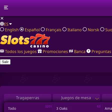
ES
English
Español
Français
Italiano
Norsk
Su
Todos los juegos
Promociones
Banca
Preguntas 
Salir
Tragaperras
Juegos de mesa
3201
63
Todo
Todo
Todo
Blackjack
3 Oaks
Rule
Ama