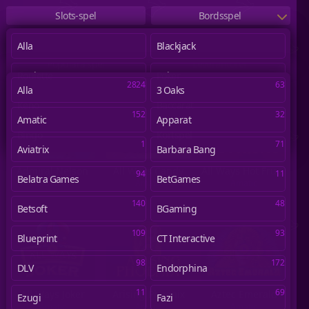
Slots-spel
Bordsspel
Live Casino
Nya spel
Alla
Alla
Blackjack
Populära spel
Leverantörer
Roulette
Poker
2824
63
Alla
3 Oaks
Keno
Baccarat
152
32
Amatic
Apparat
Bingo
Kortspel
1
71
Aviatrix
Barbara Bang
Admiral Nelson
All Ways Candy
All Ways Hot Fruits
94
11
Belatra Games
BetGames
Amatic
Amatic
Amatic
140
48
Betsoft
BGaming
109
93
Blueprint
CT Interactive
98
172
DLV
Endorphina
11
69
All Ways Joker
Arising Phoenix
Aztec Emerald
Ezugi
Fazi
Amatic
Amatic
Amatic