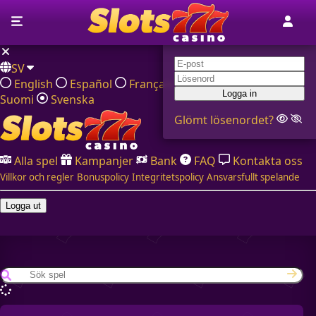
SV
English
Español
Français
Italiano
Norsk
Logga in
Suomi
Svenska
Glömt lösenordet?
Alla spel
Kampanjer
Bank
FAQ
Kontakta oss
Villkor och regler
Bonuspolicy
Integritetspolicy
Ansvarsfullt spelande
Logga ut