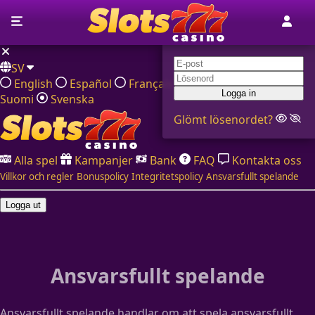
SV
English
Español
Français
Italiano
Norsk
Logga in
Suomi
Svenska
Glömt lösenordet?
Alla spel
Kampanjer
Bank
FAQ
Kontakta oss
Villkor och regler
Bonuspolicy
Integritetspolicy
Ansvarsfullt spelande
Logga ut
Ansvarsfullt spelande
Ansvarsfullt spelande handlar om att spela ansvarsfullt.