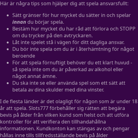
Här är några tips som hjälper dig att spela ansvarsfullt:
Sätt gränser för hur mycket du sätter in och spelar
innan
du börjar spela.
Bestäm hur mycket du har råd att förlora och STOPP
om du trycker på den avtryckaren.
Låt inte spelet stå i vägen för ditt dagliga ansvar.
Du bör inte spela om du är i återhämtning för något
beroende
För att spela förnuftigt behöver du ett klart huvud -
så spela inte om du är påverkad av alkohol eller
något annat ämne.
Du ska inte se eller använda spel som ett sätt att
betala av dina skulder med dina vinster.
I de flesta länder är det olagligt för någon som är under 18
år att spela. Slots777 förbehåller sig rätten att begära
bevis på ålder från vilken kund som helst och att utföra
kontroller för att verifiera den tillhandahållna
informationen. Kundkonton kan stängas av och pengar
hållas inne tills tillfredsställande bevis på ålder