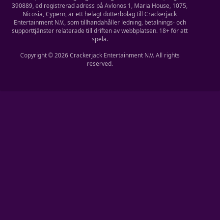
390889, ed registrerad adress på Avlonos 1, Maria House, 1075,
Nicosia, Cypern, är ett helägt dotterbolag till Crackerjack
Entertainment N.V., som tillhandahåller ledning, betalnings- och
supporttjänster relaterade till driften av webbplatsen. 18+ för att
spela.
Copyright © 2026 Crackerjack Entertainment N.V. All rights
reserved.