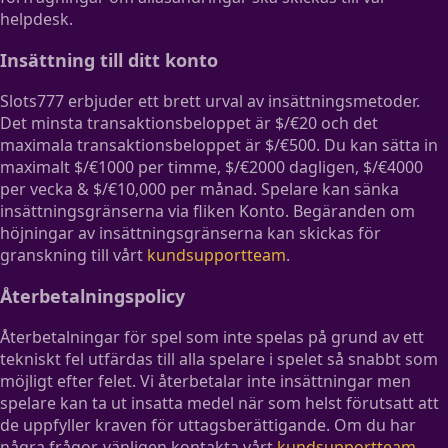
helpdesk.
Insättning till ditt konto
Slots777 erbjuder ett brett urval av insättningsmetoder.
Det minsta transaktionsbeloppet är $/€20 och det
maximala transaktionsbeloppet är $/€500. Du kan sätta in
maximalt $/€1000 per timme, $/€2000 dagligen, $/€4000
per vecka & $/€10,000 per månad. Spelare kan sänka
insättningsgränserna via fliken Konto. Begäranden om
höjningar av insättningsgränserna kan skickas för
granskning till vårt
kundsupportteam
.
Återbetalningspolicy
Återbetalningar för spel som inte spelas på grund av ett
tekniskt fel utfärdas till alla spelare i spelet så snabbt som
möjligt efter felet. Vi återbetalar inte insättningar men
spelare kan ta ut insatta medel när som helst förutsatt att
de uppfyller kraven för uttagsberättigande. Om du har
några frågor, vänligen kontakta vårt
kundsupportteam
.