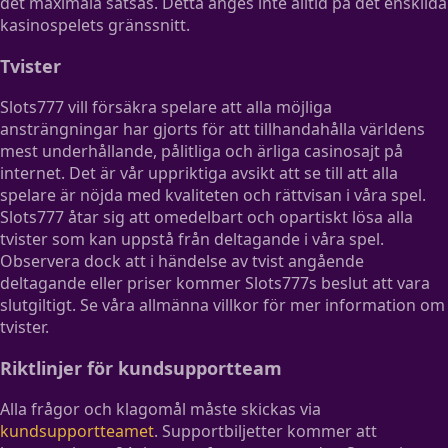
det maximala satsas. Detta anges inte alltid på det enskilda
kasinospelets gränssnitt.
Tvister
Slots777 vill försäkra spelare att alla möjliga
ansträngningar har gjorts för att tillhandahålla världens
mest underhållande, pålitliga och ärliga casinosajt på
internet. Det är vår uppriktiga avsikt att se till att alla
spelare är nöjda med kvaliteten och rättvisan i våra spel.
Slots777 åtar sig att omedelbart och opartiskt lösa alla
tvister som kan uppstå från deltagande i våra spel.
Observera dock att i händelse av tvist angående
deltagande eller priser kommer Slots777s beslut att vara
slutgiltigt. Se våra allmänna villkor för mer information om
tvister.
Riktlinjer för kundsupportteam
Alla frågor och klagomål måste skickas via
kundsupportteamet
. Supportbiljetter kommer att