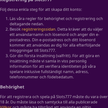
Följ dessa enkla steg för att skapa ditt konto:
Läs våra regler för behörighet och registrering och
deltagande nedan.
Besök
registreringssidan
. Detta kräver att du väljer
ett användarnamn och lösenord och anger din e-
postadress. Din e-postadress och ditt lösenord
kommer att användas av dig för alla efterföljande
inloggningar till Slots777.
Gör din första insättning (valfritt). För att göra en
insättning måste vi samla in viss personlig
information för att verifiera identiteten på våra
spelare inklusive fullständigt namn, adress,
telefonnummer och födelsedatum.
Behörighet
För att registrera och spela på Slots777 måste du vara över
18 år. Du måste läsa och samtycka till alla publicerade
Villkor
och måste ha tillstånd att använda en giltig