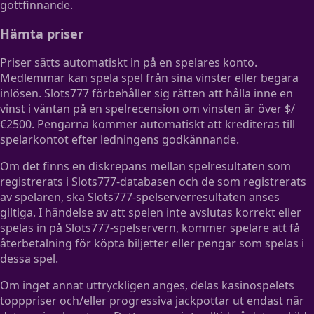
gottfinnande.
Hämta priser
Priser sätts automatiskt in på en spelares konto.
Medlemmar kan spela spel från sina vinster eller begära
inlösen. Slots777 förbehåller sig rätten att hålla inne en
vinst i väntan på en spelrecension om vinsten är över $/
€2500. Pengarna kommer automatiskt att krediteras till
spelarkontot efter ledningens godkännande.
Om det finns en diskrepans mellan spelresultaten som
registrerats i Slots777-databasen och de som registrerats
av spelaren, ska Slots777-spelserverresultaten anses
giltiga. I händelse av att spelen inte avslutas korrekt eller
spelas in på Slots777-spelservern, kommer spelare att få
återbetalning för köpta biljetter eller pengar som spelas i
dessa spel.
Om inget annat uttryckligen anges, delas kasinospelets
topppriser och/eller progressiva jackpottar ut endast när