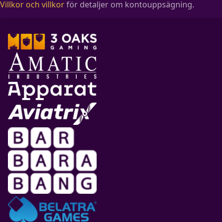
Villkor och villkor
för detaljer om kontouppsägning.