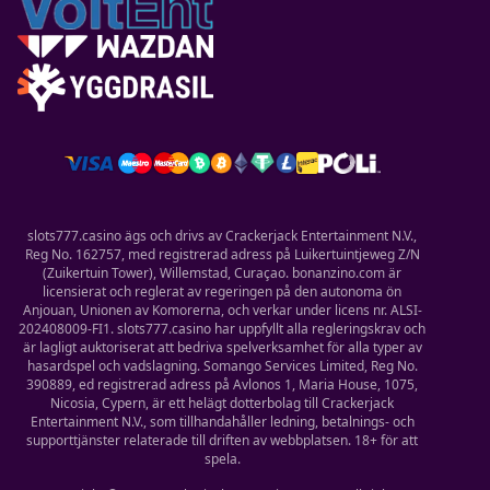
slots777.casino ägs och drivs av Crackerjack Entertainment N.V.,
Reg No. 162757, med registrerad adress på Luikertuintjeweg Z/N
(Zuikertuin Tower), Willemstad, Curaçao. bonanzino.com är
licensierat och reglerat av regeringen på den autonoma ön
Anjouan, Unionen av Komorerna, och verkar under licens nr. ALSI-
202408009-FI1. slots777.casino har uppfyllt alla regleringskrav och
är lagligt auktoriserat att bedriva spelverksamhet för alla typer av
hasardspel och vadslagning. Somango Services Limited, Reg No.
390889, ed registrerad adress på Avlonos 1, Maria House, 1075,
Nicosia, Cypern, är ett helägt dotterbolag till Crackerjack
Entertainment N.V., som tillhandahåller ledning, betalnings- och
supporttjänster relaterade till driften av webbplatsen. 18+ för att
spela.