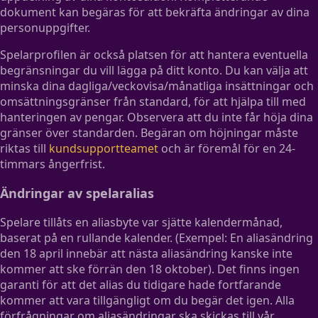
dokument kan begäras för att bekräfta ändringar av dina
personuppgifter.
Spelarprofilen är också platsen för att hantera eventuella
begränsningar du vill lägga på ditt konto. Du kan välja att
minska dina dagliga/veckovisa/månatliga insättningar och
omsättningsgränser från standard, för att hjälpa till med
hanteringen av pengar. Observera att du inte får höja dina
gränser över standarden. Begäran om höjningar måste
riktas till
kundsupportteamet
och är föremål för en 24-
timmars ångerfrist.
Ändringar av spelaralias
Spelare tillåts en aliasbyte var sjätte kalendermånad,
baserat på en rullande kalender. (Exempel: En aliasändring
den 18 april innebär att nästa aliasändring kanske inte
kommer att ske förrän den 18 oktober). Det finns ingen
garanti för att det alias du tidigare hade fortfarande
kommer att vara tillgängligt om du begär det igen. Alla
förfrågningar om aliasändringar ska skickas till vår