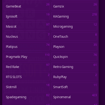
26
26
GameBeat
Gamzix
19
278
Igrosoft
KAGaming
97
12
Mascot
Microgaming
7
8
Nucleus
OneTouch
74
35
Platipus
Playson
110
76
Pragmatic Play
Quickspin
97
61
Red Rake
Retro Gaming
2
2
RTG SLOTS
RubyPlay
18
11
Slotmill
SmartSoft
82
423
Spadegaming
Spinomenal