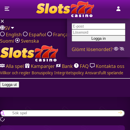
SV
English
Español
Français
Italiano
Norsk
Logga in
Suomi
Svenska
Glömt lösenordet?
Alla spel
Kampanjer
Bank
FAQ
Kontakta oss
Villkor och regler
Bonuspolicy
Integritetspolicy
Ansvarsfullt spelande
Logga ut